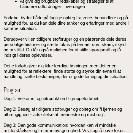
At give dig brugbare redskaber og strategier til at
håndtere udfordringer i hverdagen
Forløbet byder både på faglige oplæg fra vores behandlere og på
mulighed for, at du kan dele dine tanker og erfaringer med andre i
samme situation.
Derudover vil en tidligere stofbruger og en pårørende dele deres
personlige historier og sætte fokus på temaer som skam, skyld
og mistillid. Du får også mulighed for at stille spørgsmål og få
indsigt i deres oplevelser.
Dette forløb giver dig ikke færdige løsninger, men det er en
mulighed for at reflektere, finde støtte og styrke din evne til at
handle og træffe beslutninger, der er gode for dig og din situation.
Program
Dag 1: Velkomst og introduktion til gruppeforløbet.
Dag 2: Besøg af tidligere stofbruger og oplæg om ”Hjernen og
afhængighed – adskillelse af menneske og misbrug”.
Dag 3: Den gode kommunikation: hvordan kan vi mindske
misforståelser og fremme nysgerrighed. Vi vil også have fokus